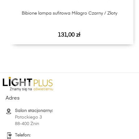
Bibione lampa sufitowa Milagro Czarny / Złoty
Cena
131,00 zł
Adres
Salon stacjonarny:
Potockiego 3
88-400 Żnin
Telefon: