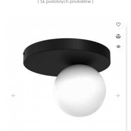
( 16 podobnych produktów )
‹
›