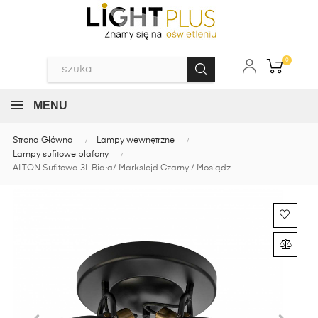
0
MENU
Strona Główna
Lampy wewnętrzne
Lampy sufitowe plafony
ALTON Sufitowa 3L Biała/ Markslojd Czarny / Mosiądz