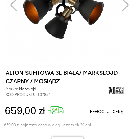
ALTON SUFITOWA 3L BIAŁA/ MARKSLOJD
CZARNY / MOSIĄDZ
Marka:
Markslojd
KOD PRODUKTU:
107854
659,00 zł
NEGOCJUJ CENĘ
659,00 zł najniższa cena w ciągu ostatnich 30 dni