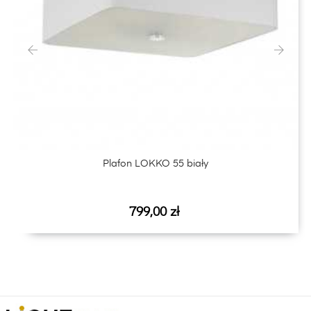
‹
›
Plafon LOKKO 55 biały
Cena
799,00 zł