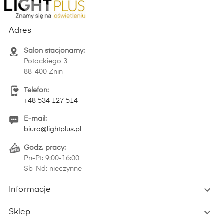
Adres
Salon stacjonarny:
Potockiego 3
88-400 Żnin
Telefon:
+48 534 127 514
E-mail:
biuro@lightplus.pl
Godz. pracy:
Pn-Pt: 9:00-16:00
Sb-Nd: nieczynne

Informacje

Sklep