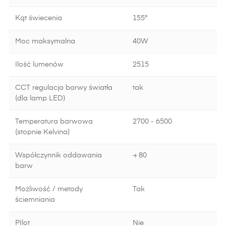
Kąt świecenia
155°
Moc maksymalna
40W
Ilość lumenów
2515
CCT regulacja barwy światła
tak
(dla lamp LED)
Temperatura barwowa
2700 - 6500
(stopnie Kelvina)
Współczynnik oddawania
≥ 80
barw
Możliwość / metody
Tak
ściemniania
PIlot
Nie