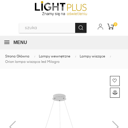
0
MENU
Strona Główna
Lampy wewnętrzne
Lampy wiszące
Orion lampa wisząca led Milagro