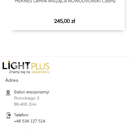
MEKNES LAMPA WISZĄCA NOWODVORSKI Czarny
Cena
245,00 zł
Adres
Salon stacjonarny:
Potockiego 3
88-400 Żnin
Telefon:
+48 534 127 514