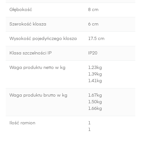
Głębokość
8 cm
Szerokość klosza
6 cm
Wysokość pojedyńczego klosza
17.5 cm
Klasa szczelności IP
IP20
Waga produktu netto w kg
1.23kg
1.39kg
1.41kg
Waga produktu brutto w kg
1.67kg
1.50kg
1.66kg
Ilość ramion
1
1