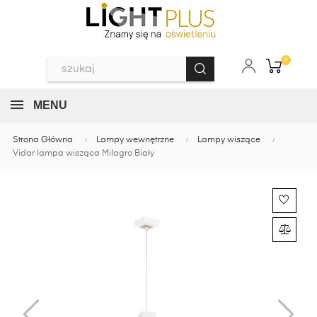
0
MENU
Strona Główna
Lampy wewnętrzne
Lampy wiszące
Vidar lampa wisząca Milagro Biały