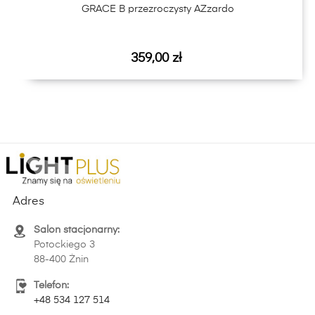
GRACE B przezroczysty AZzardo
Cena
359,00 zł
Adres
Salon stacjonarny:
Potockiego 3
88-400 Żnin
Telefon:
+48 534 127 514