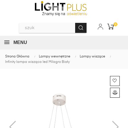
0
MENU
Strona Główna
Lampy wewnętrzne
Lampy wiszące
Infinity lampa wisząca led Milagro Biały