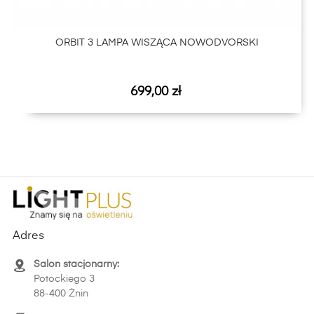
ORBIT 3 LAMPA WISZĄCA NOWODVORSKI
Cena
699,00 zł
Adres
Salon stacjonarny:
Potockiego 3
88-400 Żnin