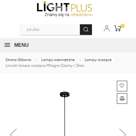
0
MENU
Strona Główna
Lampy wewnętrzne
Lampy wiszące
Lincoln lampa wisząca Milagro Czarny / Złoty