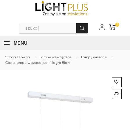
0
MENU
Strona Główna
Lampy wewnętrzne
Lampy wiszące
Costa lampa wisząca led Milagro Biały