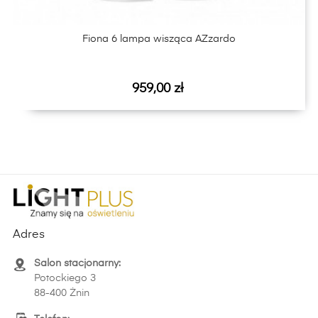
Fiona 6 lampa wisząca AZzardo
Cena
959,00 zł
Adres
Salon stacjonarny:
Potockiego 3
88-400 Żnin