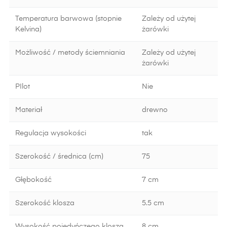
Temperatura barwowa (stopnie
Zależy od użytej
Kelvina)
żarówki
Możliwość / metody ściemniania
Zależy od użytej
żarówki
PIlot
Nie
Materiał
drewno
Regulacja wysokości
tak
Szerokość / średnica (cm)
75
Głębokość
7 cm
Szerokość klosza
5.5 cm
Wysokość pojedyńczego klosza
8 cm