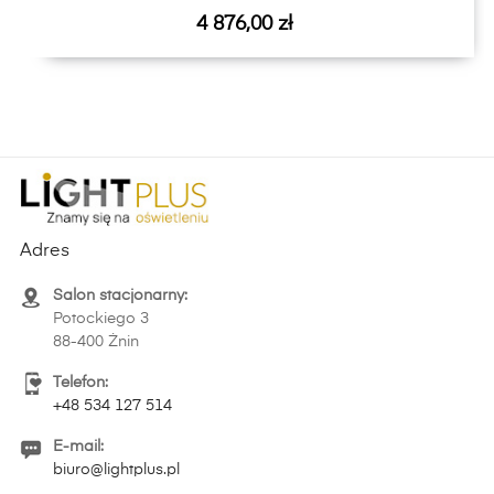
Cena
4 876,00 zł
Adres
Salon stacjonarny:
Potockiego 3
88-400 Żnin
Telefon:
+48 534 127 514
E-mail:
biuro@lightplus.pl