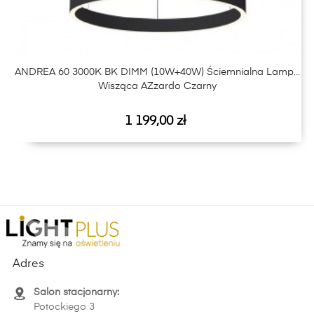
ANDREA 60 3000K BK DIMM (10W+40W) Ściemnialna Lampa
Wisząca AZzardo Czarny
Cena
1 199,00 zł
Adres
Salon stacjonarny:
Potockiego 3