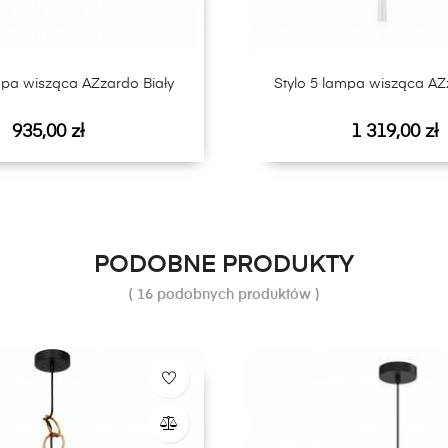
mpa wisząca AZzardo Biały
Stylo 5 lampa wisząca AZ
Cena
Cena
935,00 zł
1 319,00 zł
PODOBNE PRODUKTY
( 16 podobnych produktów )