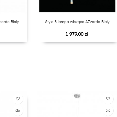
zardo Biały
Stylo 8 lampa wisząca AZzardo Biały
Cena
1 979,00 zł