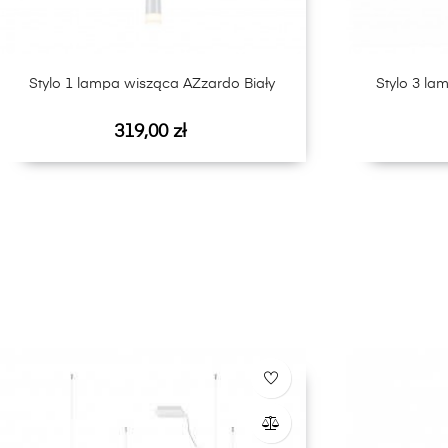
Stylo 1 lampa wisząca AZzardo Biały
Stylo 3 la
Cena
319,00 zł