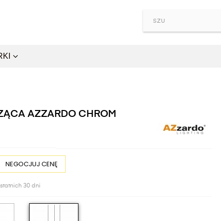
RKI
SZĄCA AZZARDO CHROM
NEGOCJUJ CENĘ
statnich 30 dni