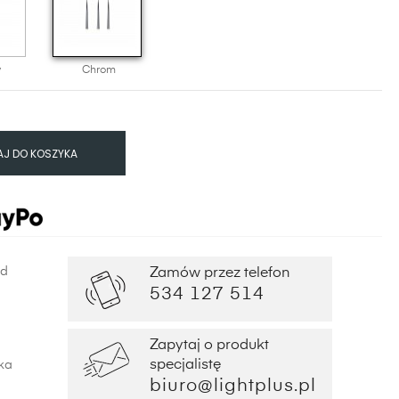
y
Chrom
J DO KOSZYKA
od
Zamów przez telefon
534 127 514
Zapytaj o produkt
specjalistę
ka
biuro@lightplus.pl