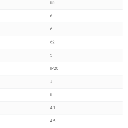
55
6
6
62
5
IP20
1
5
4.1
4.5