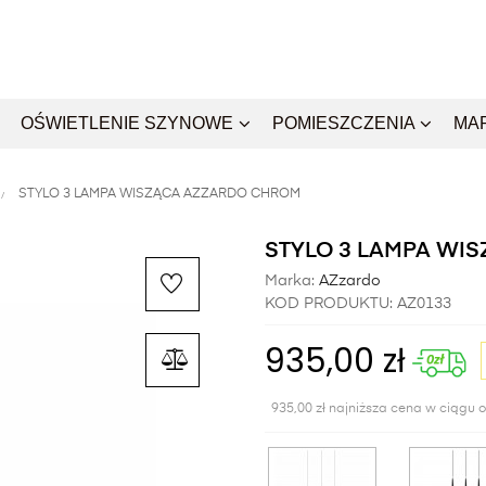
OŚWIETLENIE SZYNOWE
POMIESZCZENIA
MA
STYLO 3 LAMPA WISZĄCA AZZARDO CHROM
STYLO 3 LAMPA WI
Marka:
AZzardo
KOD PRODUKTU:
AZ0133
935,00 zł
935,00 zł najniższa cena w ciągu o