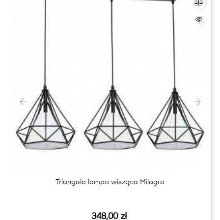
‹
›
Triangolo lampa wisząca Milagro
Cena
348,00 zł