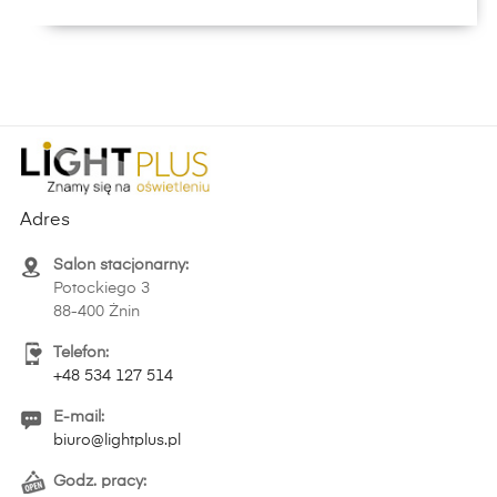
Adres
Salon stacjonarny:
Potockiego 3
88-400 Żnin
Telefon:
+48 534 127 514
E-mail:
biuro@lightplus.pl
Godz. pracy: