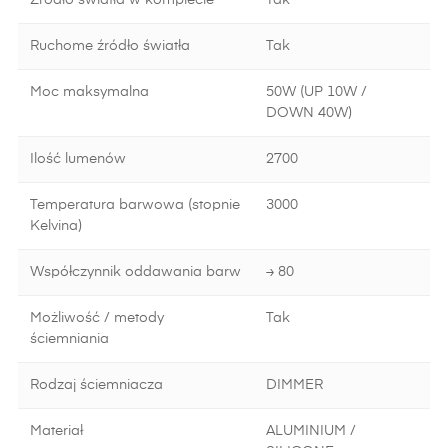
Źródło światła w komplecie
Tak
Ruchome źródło światła
Tak
Moc maksymalna
50W (UP 10W /
DOWN 40W)
Ilość lumenów
2700
Temperatura barwowa (stopnie
3000
Kelvina)
Współczynnik oddawania barw
≥ 80
Możliwość / metody
Tak
ściemniania
Rodzaj ściemniacza
DIMMER
Materiał
ALUMINIUM /