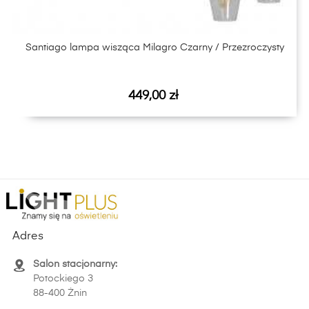
Santiago lampa wisząca Milagro Czarny / Przezroczysty
Cena
449,00 zł
Adres
Salon stacjonarny:
Potockiego 3
88-400 Żnin