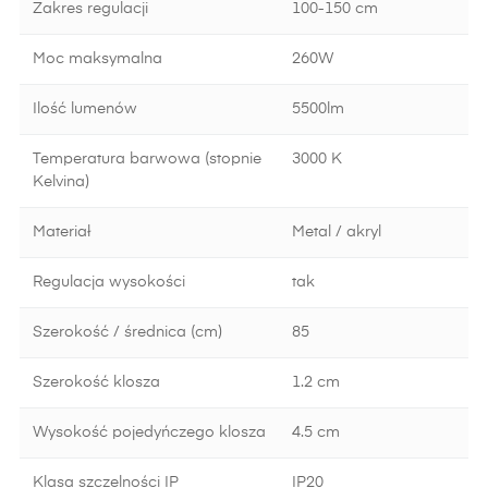
Zakres regulacji
100-150 cm
Moc maksymalna
260W
Ilość lumenów
5500lm
Temperatura barwowa (stopnie
3000 K
Kelvina)
Materiał
Metal / akryl
Regulacja wysokości
tak
Szerokość / średnica (cm)
85
Szerokość klosza
1.2 cm
Wysokość pojedyńczego klosza
4.5 cm
Klasa szczelności IP
IP20