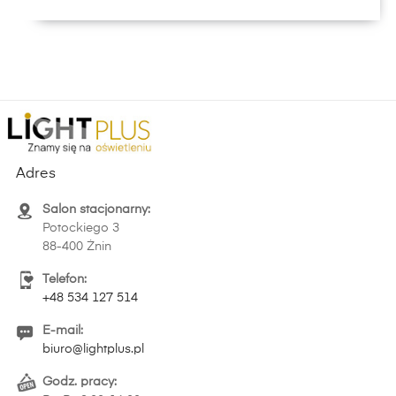
Adres
Salon stacjonarny:
Potockiego 3
88-400 Żnin
Telefon:
+48 534 127 514
E-mail:
biuro@lightplus.pl
Godz. pracy: