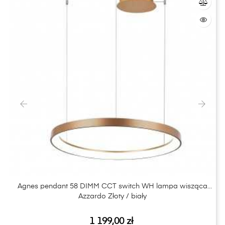
‹
›
Agnes pendant 58 DIMM CCT switch WH lampa wisząca
Azzardo Złoty / biały
Cena
1 199,00 zł