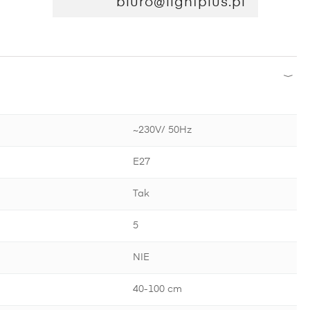
biuro@lightplus.pl
~230V/ 50Hz
E27
Tak
5
NIE
40-100 cm