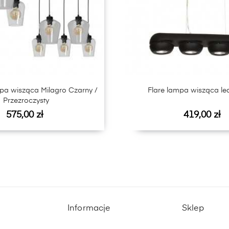
pa wisząca Milagro Czarny /
Flare lampa wisząca le
Przezroczysty
Cena
Cena
575,00 zł
419,00 zł
Informacje
Sklep