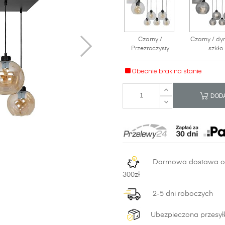
Czarny /
Czarny / dy
Przezroczysty
szkło
Obecnie brak na stanie
DODA
Darmowa dostawa 
300zł
2-5 dni roboczych
Ubezpieczona przesył