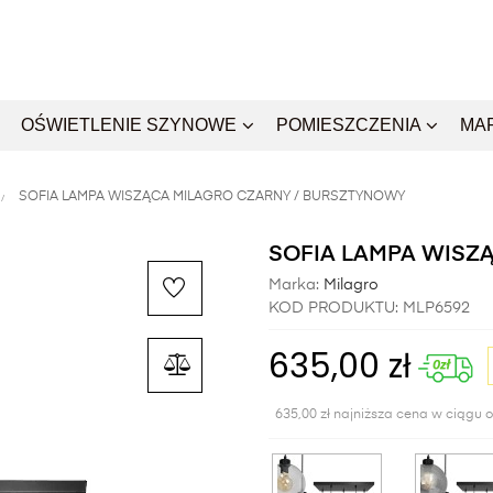
OŚWIETLENIE SZYNOWE
POMIESZCZENIA
MA
SOFIA LAMPA WISZĄCA MILAGRO CZARNY / BURSZTYNOWY
SOFIA LAMPA WISZ
Marka:
Milagro
KOD PRODUKTU:
MLP6592
635,00 zł
635,00 zł najniższa cena w ciągu o