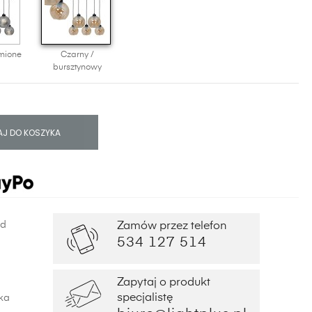
mione
Czarny /
bursztynowy
J DO KOSZYKA
od
Zamów przez telefon
534 127 514
Zapytaj o produkt
specjalistę
ka