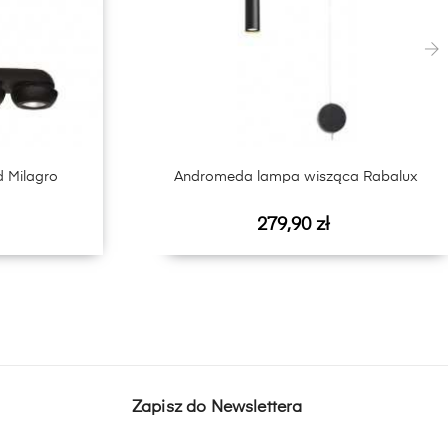
›
d Milagro
Andromeda lampa wisząca Rabalux
Cena
279,90 zł
Zapisz do Newslettera