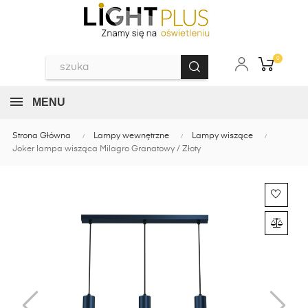
0
MENU
Strona Główna
Lampy wewnętrzne
Lampy wiszące
Joker lampa wisząca Milagro Granatowy / Złoty