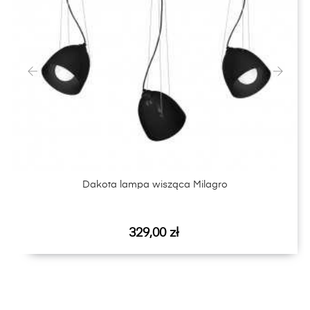
‹
›
Dakota lampa wisząca Milagro
Cena
329,00 zł