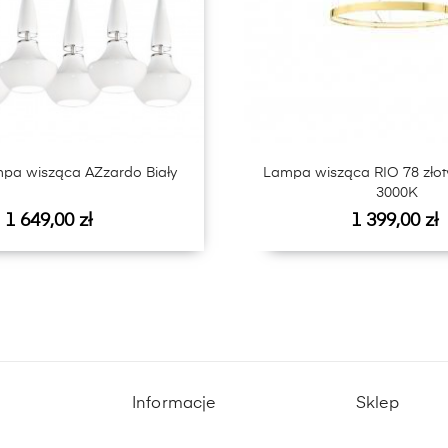
mpa wisząca AZzardo Biały
Lampa wisząca RIO 78 złot
3000K
Cena
Cena
1 649,00 zł
1 399,00 zł
Informacje
Sklep