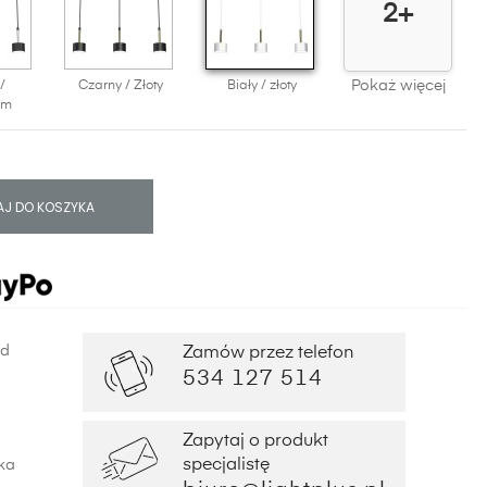
2+
Pokaż więcej
/
Czarny / Złoty
Biały / złoty
um
J DO KOSZYKA
od
Zamów przez telefon
534 127 514
Zapytaj o produkt
specjalistę
ka