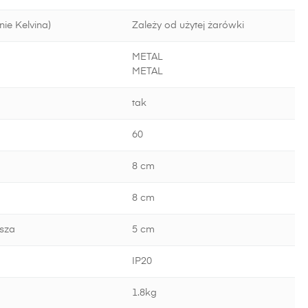
ie Kelvina)
Zależy od użytej żarówki
METAL
METAL
tak
60
8 cm
8 cm
sza
5 cm
IP20
1.8kg