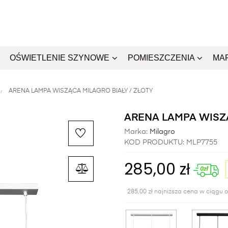
OŚWIETLENIE SZYNOWE
POMIESZCZENIA
MA
ARENA LAMPA WISZĄCA MILAGRO BIAŁY / ZŁOTY
ARENA LAMPA WISZĄ
Marka:
Milagro
KOD PRODUKTU:
MLP7755
285,00 zł
285,00 zł najniższa cena w ciągu o