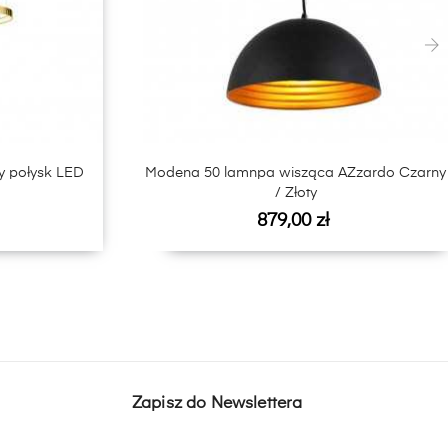
›
y połysk LED
Modena 50 lamnpa wisząca AZzardo Czarny
/ Złoty
Cena
879,00 zł
Zapisz do Newslettera