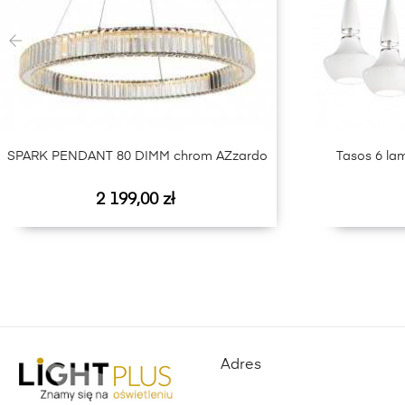
‹
SPARK PENDANT 80 DIMM chrom AZzardo
Tasos 6 la
Cena
2 199,00 zł
Adres