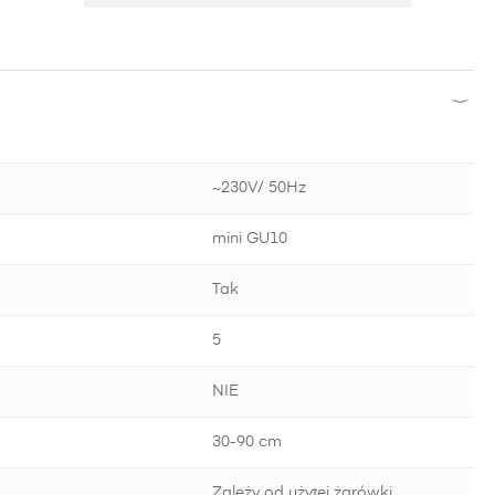
~230V/ 50Hz
mini GU10
Tak
5
NIE
30-90 cm
Zależy od użytej żarówki