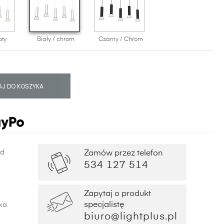
oty
Biały / chrom
Czarny / Chrom
J DO KOSZYKA
od
Zamów przez telefon
534 127 514
Zapytaj o produkt
specjalistę
ka
biuro@lightplus.pl