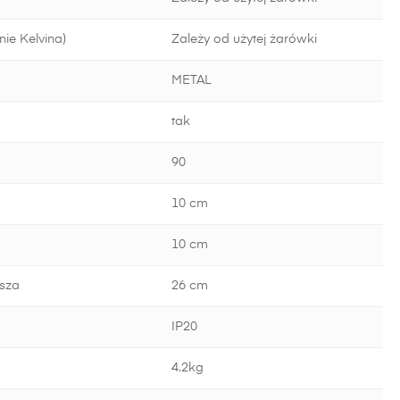
ie Kelvina)
Zależy od użytej żarówki
METAL
tak
90
10 cm
10 cm
sza
26 cm
IP20
4.2kg