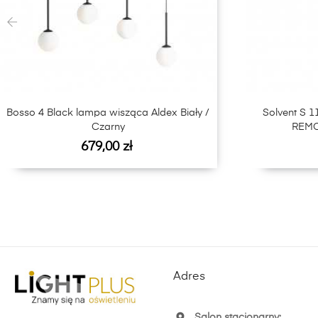
‹
Bosso 4 Black lampa wisząca Aldex Biały /
Solvent S 
Czarny
REMO
Cena
679,00 zł
Adres
Salon stacjonarny: