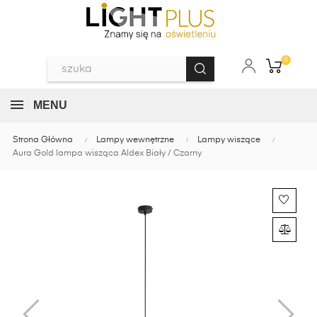
0
MENU
Strona Główna
Lampy wewnętrzne
Lampy wiszące
Aura Gold lampa wisząca Aldex Biały / Czarny