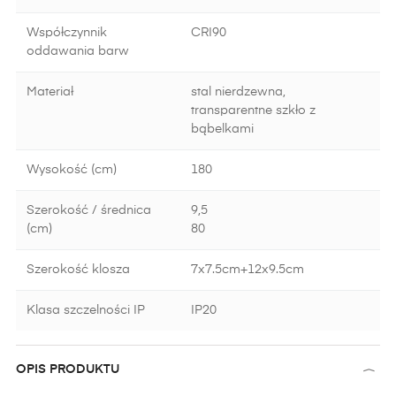
Współczynnik
CRI90
oddawania barw
Materiał
stal nierdzewna,
transparentne szkło z
bąbelkami
Wysokość (cm)
180
Szerokość / średnica
9,5
(cm)
80
Szerokość klosza
7x7.5cm+12x9.5cm
Klasa szczelności IP
IP20
OPIS PRODUKTU