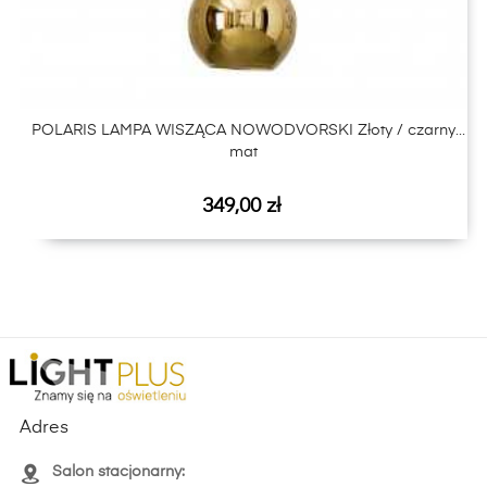
POLARIS LAMPA WISZĄCA NOWODVORSKI Złoty / czarny
mat
Cena
349,00 zł
Adres
Salon stacjonarny: