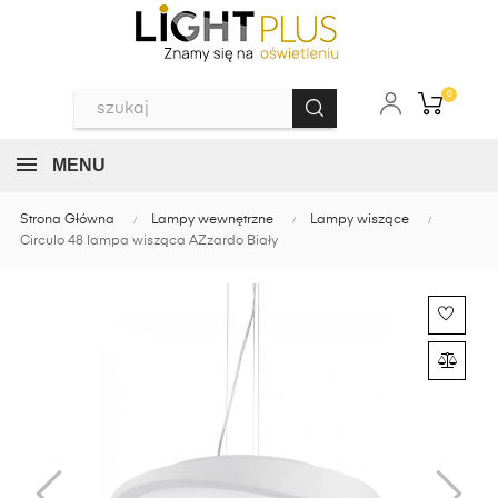
0
MENU
Strona Główna
Lampy wewnętrzne
Lampy wiszące
Circulo 48 lampa wisząca AZzardo Biały