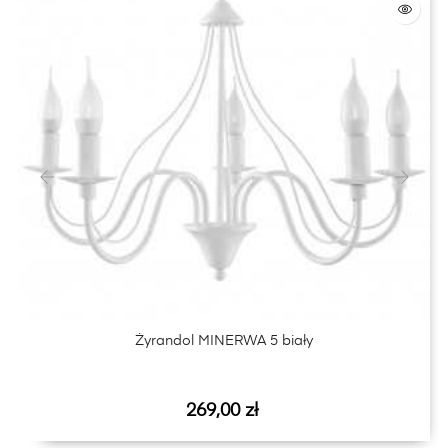
‹
›
Żyrandol MINERWA 5 biały
Cena
269,00 zł