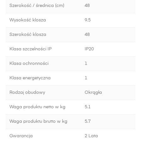
Szerokość / średnica (cm)
48
Wysokość klosza
9.5
Szerokość klosza
48
Klasa szczelności IP
IP20
Klasa ochronności
1
Klasa energetyczna
1
Rodzaj obudowy
Okrągła
Waga produktu netto w kg
5.1
Waga produktu brutto w kg
5.7
Gwarancja
2 Lata