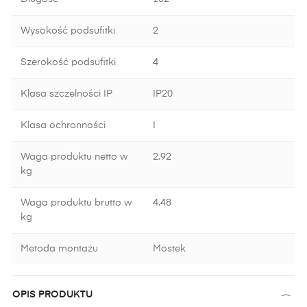
Wysokość podsufitki
2
Szerokość podsufitki
4
Klasa szczelności IP
IP20
Klasa ochronności
I
Waga produktu netto w
2.92
kg
Waga produktu brutto w
4.48
kg
Metoda montażu
Mostek
OPIS PRODUKTU