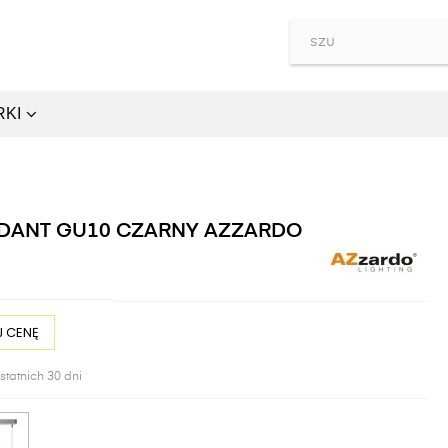
RKI
NDANT GU10 CZARNY AZZARDO
 CENĘ
statnich 30 dni