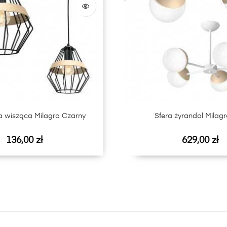
pa wisząca Milagro Czarny
Sfera żyrandol Milagr
Cena
Cena
136,00 zł
629,00 zł