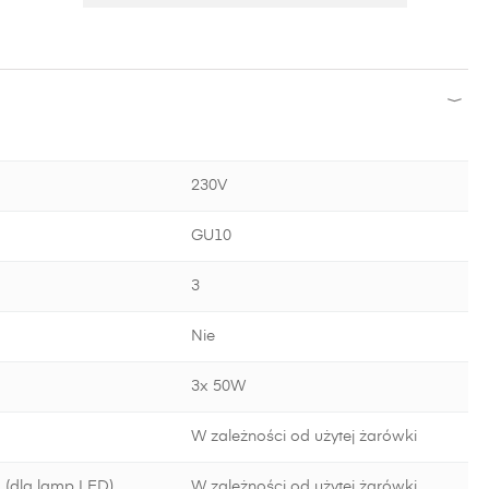
230V
GU10
3
Nie
3x 50W
W zależności od użytej żarówki
 (dla lamp LED)
W zależności od użytej żarówki