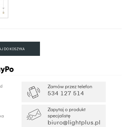
J DO KOSZYKA
od
Zamów przez telefon
534 127 514
Zapytaj o produkt
specjalistę
ka
biuro@lightplus.pl