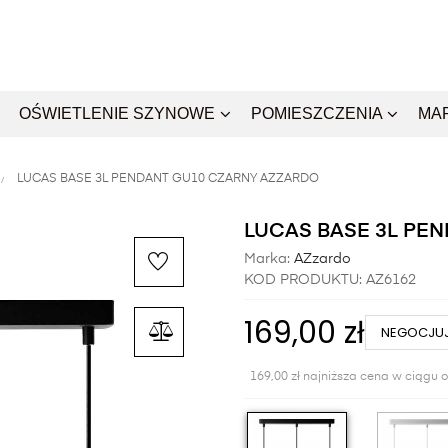
OŚWIETLENIE SZYNOWE
POMIESZCZENIA
MA
LUCAS BASE 3L PENDANT GU10 CZARNY AZZARDO
LUCAS BASE 3L PE
Marka:
AZzardo
KOD PRODUKTU:
AZ6162
169,00 zł
NEGOCJUJ
169,00 zł najniższa cena w ciągu o