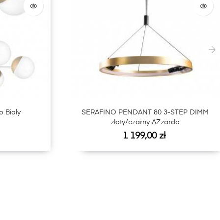
›
o Biały
SERAFINO PENDANT 80 3-STEP DIMM
złoty/czarny AZzardo
Cena
1 199,00 zł