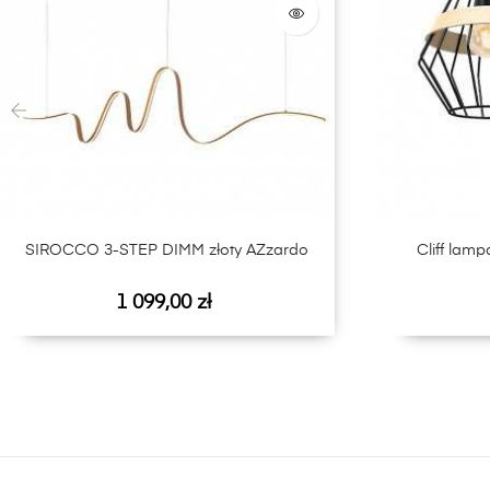
‹
SIROCCO 3-STEP DIMM złoty AZzardo
Cliff lam
Cena
1 099,00 zł