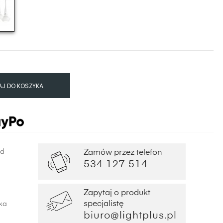
J DO KOSZYKA
od
Zamów przez telefon
534 127 514
Zapytaj o produkt
specjalistę
ka
biuro@lightplus.pl