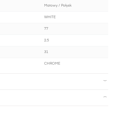
Matowy / Połysk
WHITE
77
2.5
31
CHROME