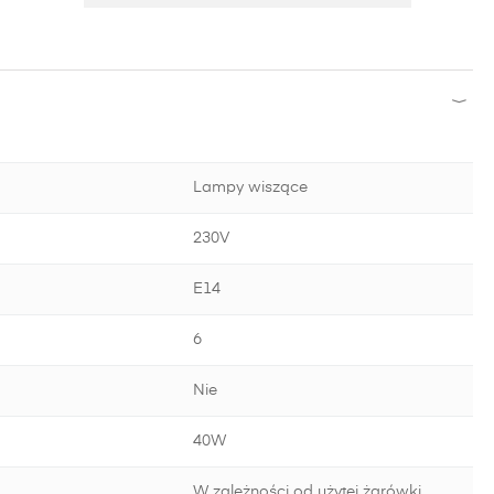
Lampy wiszące
230V
E14
6
Nie
40W
W zależności od użytej żarówki