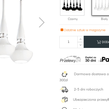
Czarny
Biały
Ostatnie sztuki w magazynie
DODA
Darmowa dostawa 
300zł
2-5 dni roboczych
Ubezpieczona przesył