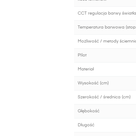
CCT regulacja barwy światła
Temperatura barwowa (stopn
Możliwość / metody ściemni
PIlot
Materiał
Wysokość (cm)
Szerokość / średnica (cm)
Głębokość
Długość