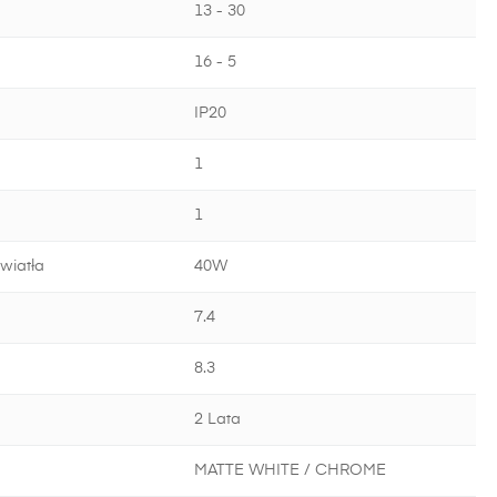
13 - 30
16 - 5
IP20
1
1
wiatła
40W
7.4
8.3
2 Lata
MATTE WHITE / CHROME