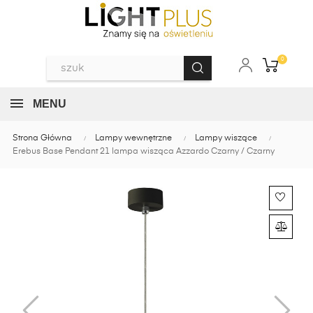
0
MENU
Strona Główna
Lampy wewnętrzne
Lampy wiszące
Erebus Base Pendant 21 lampa wisząca Azzardo Czarny / Czarny