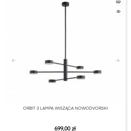
‹
›
ORBIT 3 LAMPA WISZĄCA NOWODVORSKI
Cena
699,00 zł