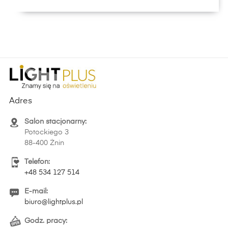
Adres
Salon stacjonarny:
Potockiego 3
88-400 Żnin
Telefon:
+48 534 127 514
E-mail:
biuro@lightplus.pl
Godz. pracy: