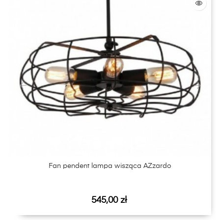
‹
›
Fan pendent lampa wisząca AZzardo
Cena
545,00 zł