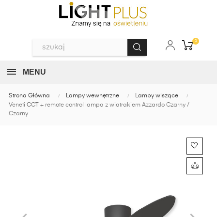
0
MENU
Strona Główna
Lampy wewnętrzne
Lampy wiszące
Veneti CCT + remote control lampa z wiatrakiem Azzardo Czarny /
Czarny