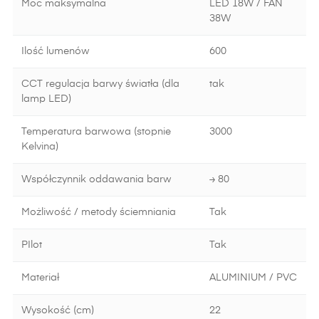
Moc maksymalna
LED 18W / FAN
38W
Ilość lumenów
600
CCT regulacja barwy światła (dla
tak
lamp LED)
Temperatura barwowa (stopnie
3000
Kelvina)
Współczynnik oddawania barw
≥ 80
Możliwość / metody ściemniania
Tak
PIlot
Tak
Materiał
ALUMINIUM / PVC
Wysokość (cm)
22