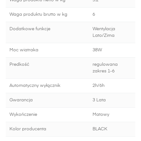
Waga produktu netto w kg
5.2
Waga produktu brutto w kg
6
Dodatkowe funkcje
Wentylacja
Lato/Zima
Moc wiatraka
38W
Predkość
regulowana
zakres 1-6
Automatyczny wyłącznik
2h/6h
Gwarancja
3 Lata
Wykończenie
Matowy
Kolor producenta
BLACK