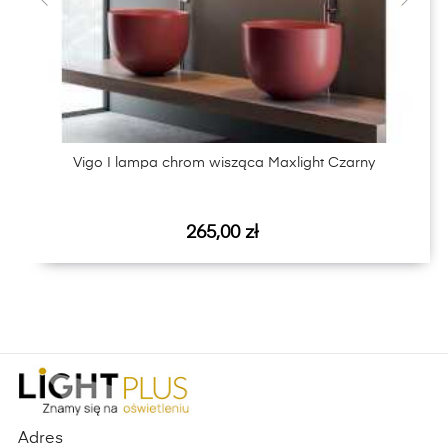
‹
›
Vigo I lampa chrom wisząca Maxlight Czarny
Cena
265,00 zł
Adres