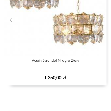
‹
›
Austin żyrandol Milagro Złoty
Cena
1 350,00 zł