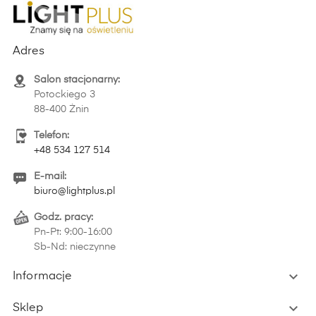
Adres
Salon stacjonarny:
Potockiego 3
88-400 Żnin
Telefon:
+48 534 127 514
E-mail:
biuro@lightplus.pl
Godz. pracy:
Pn-Pt: 9:00-16:00
Sb-Nd: nieczynne

Informacje

Sklep