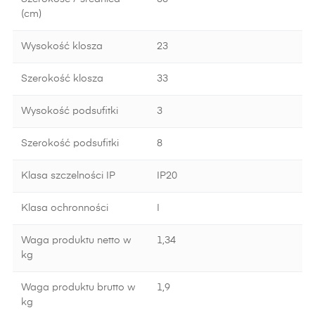
(cm)
Wysokość klosza
23
Szerokość klosza
33
Wysokość podsufitki
3
Szerokość podsufitki
8
Klasa szczelności IP
IP20
Klasa ochronności
I
Waga produktu netto w
1,34
kg
Waga produktu brutto w
1,9
kg