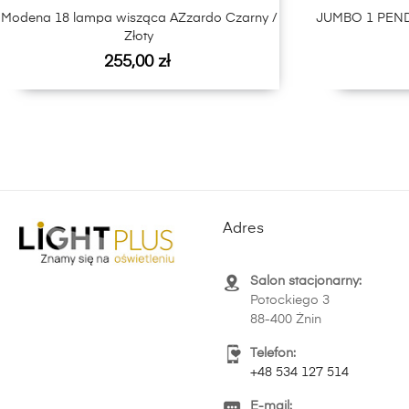
Modena 18 lampa wisząca AZzardo Czarny /
JUMBO 1 PEND
Złoty
Cena
255,00 zł
Adres
Salon stacjonarny:
Potockiego 3
88-400 Żnin
Telefon:
+48 534 127 514
E-mail: