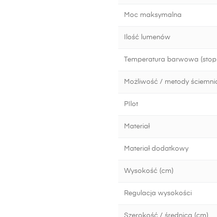
Moc maksymalna
Ilość lumenów
Temperatura barwowa (stopn
Możliwość / metody ściemni
PIlot
Materiał
Materiał dodatkowy
Wysokość (cm)
Regulacja wysokości
Szerokość / średnica (cm)