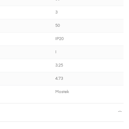
3
50
IP20
I
3.25
4.73
Mostek