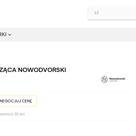
RKI
ISZĄCA NOWODVORSKI
NEGOCJUJ CENĘ
statnich 30 dni