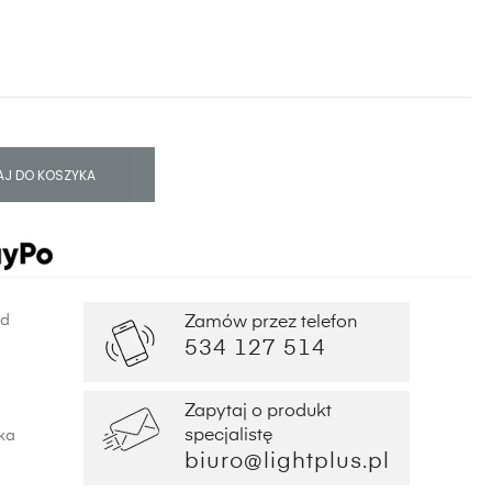
J DO KOSZYKA
od
Zamów przez telefon
534 127 514
Zapytaj o produkt
specjalistę
ka
biuro@lightplus.pl