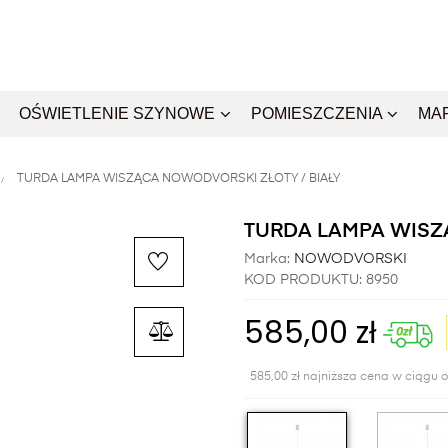
OŚWIETLENIE SZYNOWE
POMIESZCZENIA
MA
TURDA LAMPA WISZĄCA NOWODVORSKI ZŁOTY / BIAŁY
TURDA LAMPA WISZ
Marka:
NOWODVORSKI
KOD PRODUKTU:
8950
585,00 zł
585,00 zł najniższa cena w ciągu o