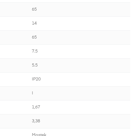
65
14
65
7.5
5.5
IP20
I
1,67
3,38
Mostek