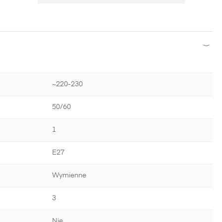
~220-230
50/60
1
E27
Wymienne
3
Nie