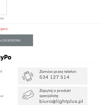
iały
cjami
J DO KOSZYKA
od
Zamów przez telefon
534 127 514
Zapytaj o produkt
specjalistę
ka
biuro@lightplus.pl