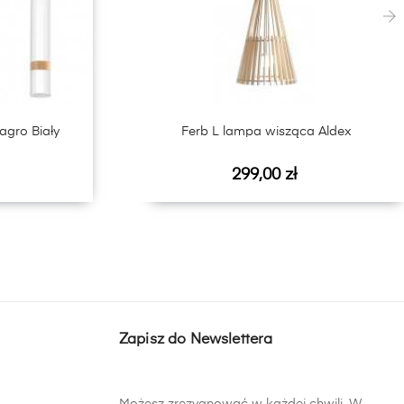
›
agro Biały
Ferb L lampa wisząca Aldex
Cena
299,00 zł
Zapisz do Newslettera
Możesz zrezygnować w każdej chwili. W