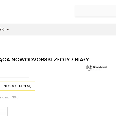
RKI
ĄCA NOWODVORSKI ZŁOTY / BIAŁY
NEGOCJUJ CENĘ
statnich 30 dni