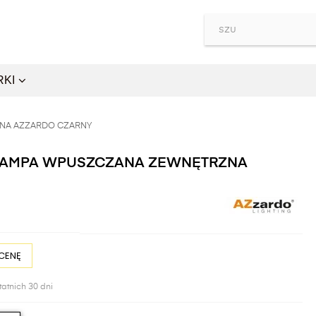
RKI
ZNA AZZARDO CZARNY
 LAMPA WPUSZCZANA ZEWNĘTRZNA
CENĘ
tatnich 30 dni