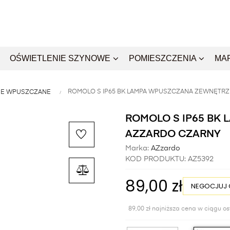
OŚWIETLENIE SZYNOWE
POMIESZCZENIA
MA
ROMOLO S IP65 BK LAMPA WPUSZCZANA ZEWNĘTR
NE WPUSZCZANE
ROMOLO S IP65 BK
AZZARDO CZARNY
Marka:
AZzardo
KOD PRODUKTU:
AZ5392
89,00 zł
NEGOCJUJ 
89,00 zł najniższa cena w ciągu os