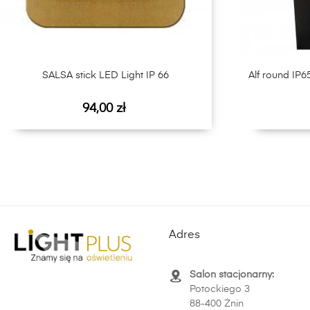
‹
SALSA stick LED Light IP 66
Alf round IP
Cena
94,00 zł
Adres
Salon stacjonarny:
Potockiego 3
88-400 Żnin