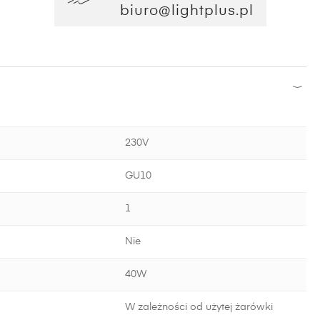
biuro@lightplus.pl
230V
GU10
1
Nie
40W
W zależności od użytej żarówki