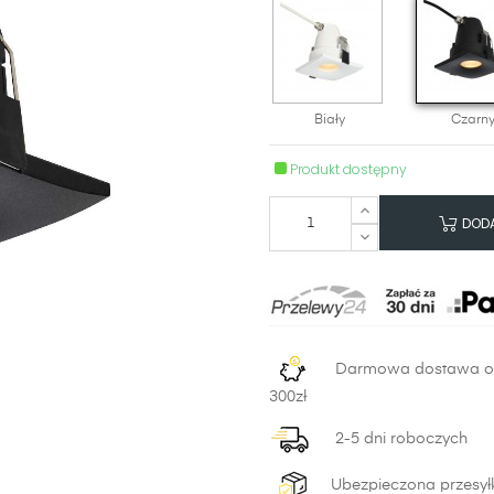
Biały
Czarn
Produkt dostępny
DODA
Darmowa dostawa 
300zł
2-5 dni roboczych
Ubezpieczona przesył