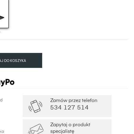
y
J DO KOSZYKA
od
Zamów przez telefon
534 127 514
Zapytaj o produkt
specjalistę
ka