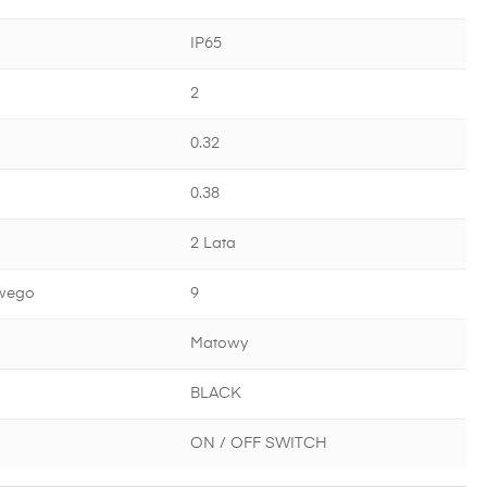
IP65
2
0.32
0.38
2 Lata
wego
9
Matowy
BLACK
ON / OFF SWITCH