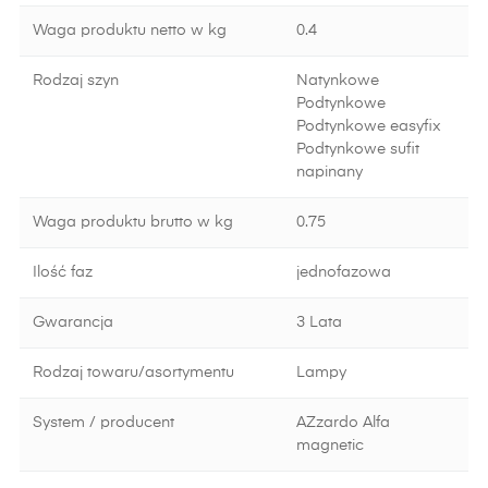
Waga produktu netto w kg
0.4
Rodzaj szyn
Natynkowe
Podtynkowe
Podtynkowe easyfix
Podtynkowe sufit
napinany
Waga produktu brutto w kg
0.75
Ilość faz
jednofazowa
Gwarancja
3 Lata
Rodzaj towaru/asortymentu
Lampy
System / producent
AZzardo Alfa
magnetic