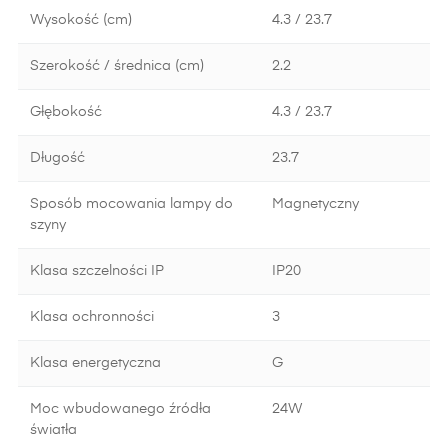
Wysokość (cm)
4.3 / 23.7
Szerokość / średnica (cm)
2.2
Głębokość
4.3 / 23.7
Długość
23.7
Sposób mocowania lampy do
Magnetyczny
szyny
Klasa szczelności IP
IP20
Klasa ochronności
3
Klasa energetyczna
G
Moc wbudowanego źródła
24W
światła