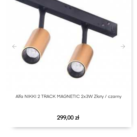
‹
›
Alfa NIKKI 2 TRACK MAGNETIC 2x3W Złoty / czarny
Cena
299,00 zł