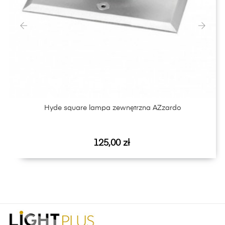
‹
›
Hyde square lampa zewnętrzna AZzardo
Cena
125,00 zł