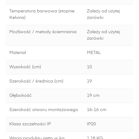
Temperatura barwowa (stopnie
Zależy od użytej
Kelvina)
żarówki
Możliwość / metody ściemniania
Zależy od użytej
żarówki
Materiał
METAL
Wysokość (cm)
10
Szerokość / średnica (cm)
19
Głębokość
19 cm
Szerokość otworu montażowego
16-16 cm
Klasa szczelności IP
IP20
Waga produktu netto w kg
1.18 KG