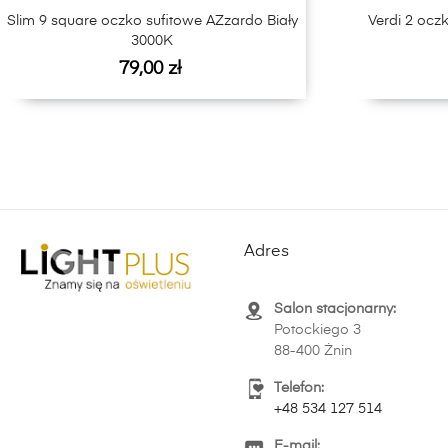
Slim 9 square oczko sufitowe AZzardo Biały
Verdi 2 ocz
3000K
Cena
79,00 zł
Adres
Salon stacjonarny:
Potockiego 3
88-400 Żnin
Telefon:
+48 534 127 514
E-mail: