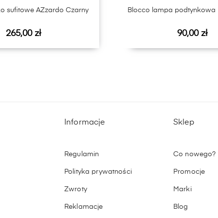
ko sufitowe AZzardo Czarny
Blocco lampa podtynkowa M
Cena
Cena
265,00 zł
90,00 zł
Informacje
Sklep
Regulamin
Co nowego?
Polityka prywatności
Promocje
Zwroty
Marki
Reklamacje
Blog