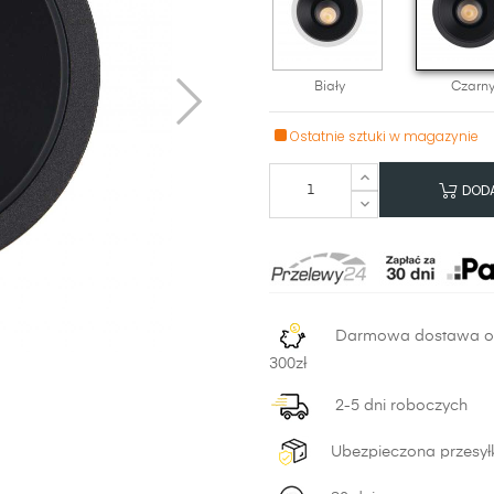
Biały
Czarn
Ostatnie sztuki w magazynie
DODA
Darmowa dostawa 
300zł
2-5 dni roboczych
Ubezpieczona przesył