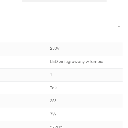
230V
LED zintegrowany w lampie
1
Tak
38°
7W
572LM