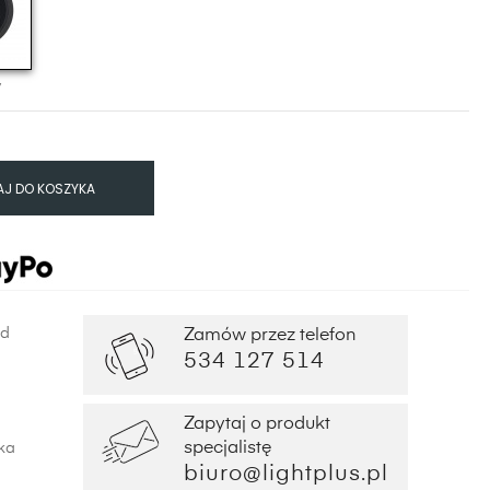
y
J DO KOSZYKA
od
Zamów przez telefon
534 127 514
Zapytaj o produkt
specjalistę
ka
biuro@lightplus.pl