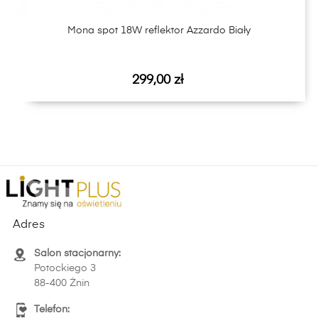
Mona spot 18W reflektor Azzardo Biały
Cena
299,00 zł
Adres
Salon stacjonarny:
Potockiego 3
88-400 Żnin
Telefon: