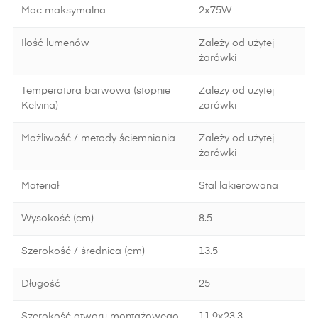
Moc maksymalna
2x75W
Ilość lumenów
Zależy od użytej
żarówki
Temperatura barwowa (stopnie
Zależy od użytej
Kelvina)
żarówki
Możliwość / metody ściemniania
Zależy od użytej
żarówki
Materiał
Stal lakierowana
Wysokość (cm)
8.5
Szerokość / średnica (cm)
13.5
Długość
25
Szerokość otworu montażowego
11.9x23.3