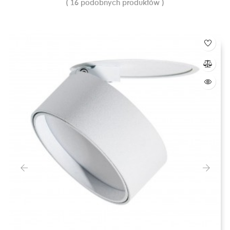
( 16 podobnych produktów )
‹
›