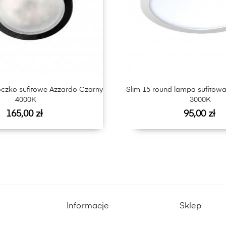
oczko sufitowe Azzardo Czarny
Slim 15 round lampa sufitowa
4000K
3000K
Cena
Cena
165,00 zł
95,00 zł
Informacje
Sklep