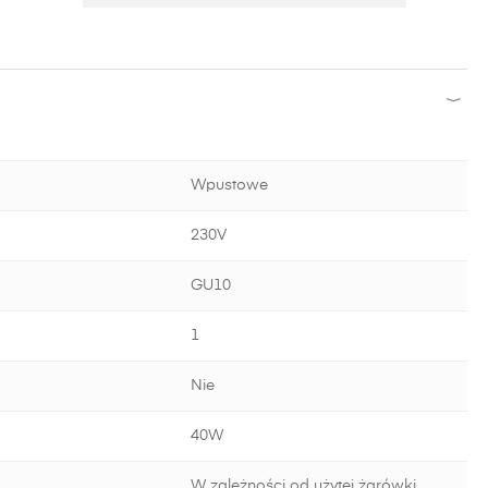
Wpustowe
230V
GU10
1
Nie
40W
W zależności od użytej żarówki