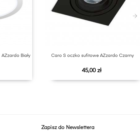
›
 AZzardo Biały
Caro S oczko sufitowe AZzardo Czarny
Cena
45,00 zł
Zapisz do Newslettera