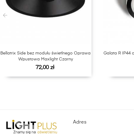
‹
Bellatrix Side bez modułu świetlnego Oprawa
Galata R IP44 
Wpustowa Maxlight Czarny
Cena
72,00 zł
Adres