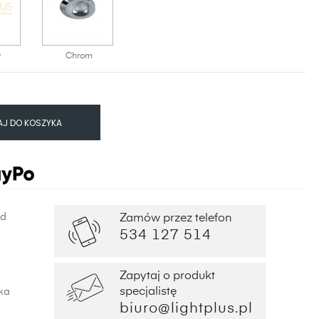
y
Chrom
J DO KOSZYKA
od
Zamów przez telefon
534 127 514
Zapytaj o produkt
specjalistę
ka
biuro@lightplus.pl