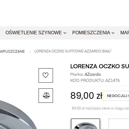
OŚWIETLENIE SZYNOWE
POMIESZCZENIA
MA
LORENZA OCZKO SUFITOWE AZZARDO BIAŁY
 WPUSZCZANE
LORENZA OCZKO SU
Marka:
AZzardo
KOD PRODUKTU:
AZ1476
89,00 zł
NEGOCJUJ 
89,00 zł najniższa cena w ciągu os