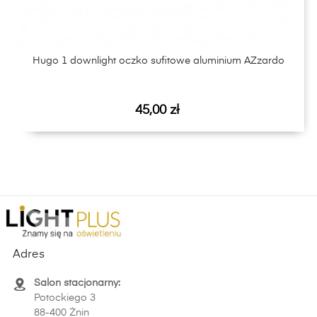
Hugo 1 downlight oczko sufitowe aluminium AZzardo
Cena
45,00 zł
Adres
Salon stacjonarny:
Potockiego 3
88-400 Żnin