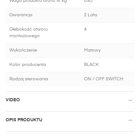
Waga produktu brutto w kg
0.45
Gwarancja
2 Lata
Głebokość otworu
4
montażowego
Wykończenie
Matowy
Kolor producenta
BLACK
Rodzaj sterowania
ON / OFF SWITCH
VIDEO
OPIS PRODUKTU