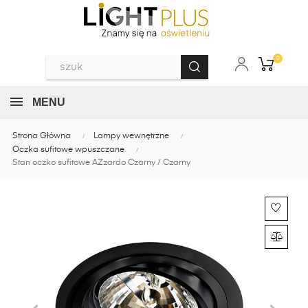
0
MENU
Strona Główna
Lampy wewnętrzne
Oczka sufitowe wpuszczane
Stan oczko sufitowe AZzardo Czarny / Czarny