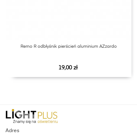
‹
›
Remo R odbłyśnik pierścień aluminium AZzardo
Cena
19,00 zł
Adres