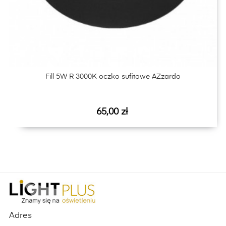
‹
›
Fill 5W R 3000K oczko sufitowe AZzardo
Cena
65,00 zł
Adres