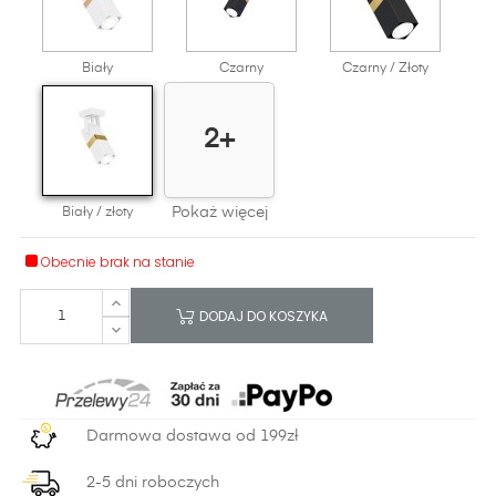
Biały
Czarny
Czarny / Złoty
2+
Pokaż więcej
Biały / złoty
Obecnie brak na stanie
DODAJ DO KOSZYKA
Darmowa dostawa od 199zł
2-5 dni roboczych