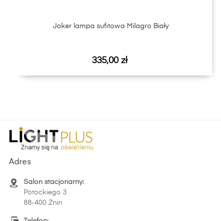
Joker lampa sufitowa Milagro Biały
Cena
335,00 zł
Adres
Salon stacjonarny:
Potockiego 3
88-400 Żnin