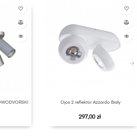
›
NOWODVORSKI
Ojos 2 reflektor Azzardo Biały
Cena
297,00 zł