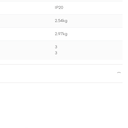
IP20
2.54kg
2.97kg
3
3