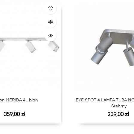
fon MERIDA 4L biały
EYE SPOT 4 LAMPA TUBA 
Srebrny
Cena
Cena
359,00 zł
239,00 zł