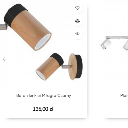
‹
Baron kinkiet Milagro Czarny
Pla
Cena
135,00 zł