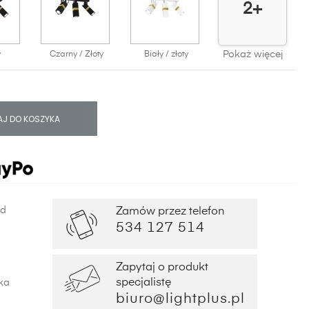
2+
Pokaż więcej
y
Czarny / Złoty
Biały / złoty
J DO KOSZYKA
od
Zamów przez telefon
534 127 514
Zapytaj o produkt
specjalistę
ka
biuro@lightplus.pl