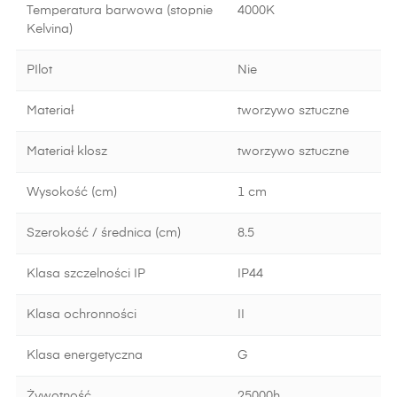
Temperatura barwowa (stopnie
4000K
Kelvina)
PIlot
Nie
Materiał
tworzywo sztuczne
Materiał klosz
tworzywo sztuczne
Wysokość (cm)
1 cm
Szerokość / średnica (cm)
8.5
Klasa szczelności IP
IP44
Klasa ochronności
II
Klasa energetyczna
G
Żywotność
25000h