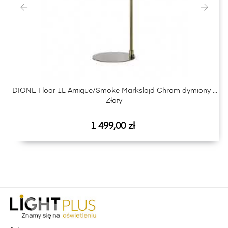
‹
›
DIONE Floor 1L Antique/Smoke Markslojd Chrom dymiony /
Złoty
Cena
1 499,00 zł