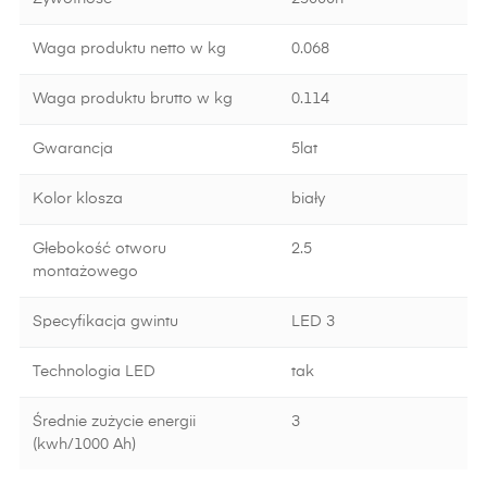
Waga produktu netto w kg
0.068
Waga produktu brutto w kg
0.114
Gwarancja
5lat
Kolor klosza
biały
Głebokość otworu
2.5
montażowego
Specyfikacja gwintu
LED 3
Technologia LED
tak
Średnie zużycie energii
3
(kwh/1000 Ah)