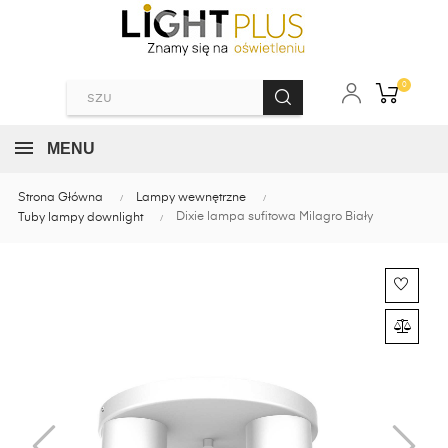
0
MENU
Strona Główna
Lampy wewnętrzne
Dixie lampa sufitowa Milagro Biały
Tuby lampy downlight