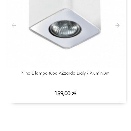
‹
›
Nino 1 lampa tuba AZzardo Biały / Aluminium
Cena
139,00 zł