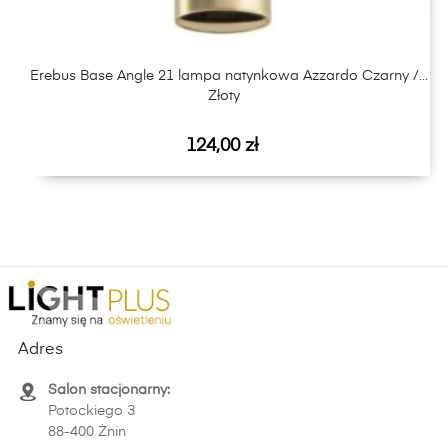
Erebus Base Angle 21 lampa natynkowa Azzardo Czarny /
Złoty
Cena
124,00 zł
Adres
Salon stacjonarny:
Potockiego 3
88-400 Żnin