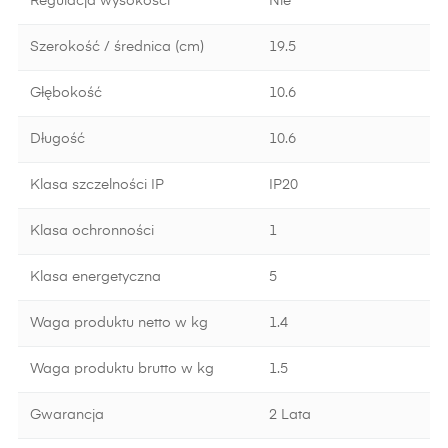
Regulacja wysokości
Nie
Szerokość / średnica (cm)
19.5
Głębokość
10.6
Długość
10.6
Klasa szczelności IP
IP20
Klasa ochronności
1
Klasa energetyczna
5
Waga produktu netto w kg
1.4
Waga produktu brutto w kg
1.5
Gwarancja
2 Lata