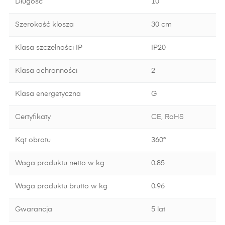
Długość
10
Szerokość klosza
30 cm
Klasa szczelności IP
IP20
Klasa ochronności
2
Klasa energetyczna
G
Certyfikaty
CE, RoHS
Kąt obrotu
360°
Waga produktu netto w kg
0.85
Waga produktu brutto w kg
0.96
Gwarancja
5 lat