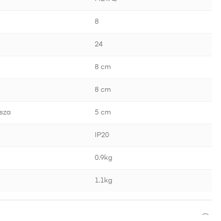
8
24
8 cm
8 cm
sza
5 cm
IP20
0.9kg
1.1kg