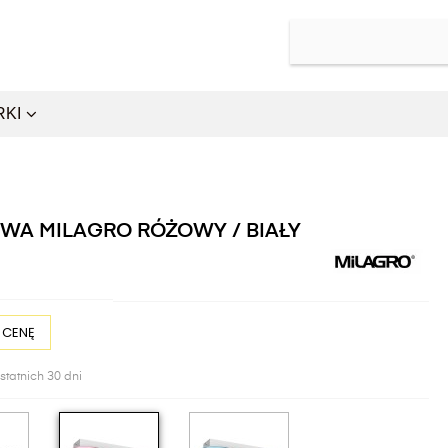
RKI
OWA MILAGRO RÓŻOWY / BIAŁY
 CENĘ
statnich 30 dni