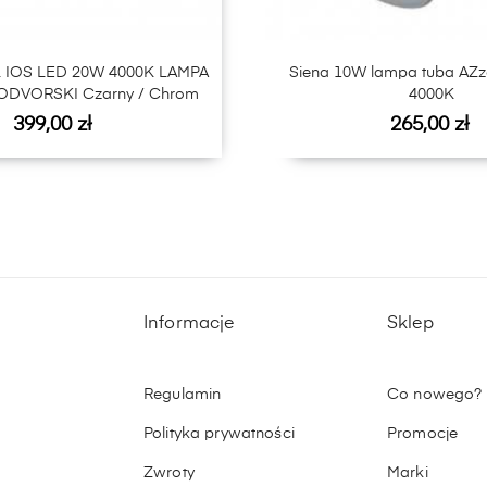
OS LED 20W 4000K LAMPA
Siena 10W lampa tuba AZ
DVORSKI Czarny / Chrom
4000K
Cena
Cena
399,00 zł
265,00 zł
Informacje
Sklep
Regulamin
Co nowego?
Polityka prywatności
Promocje
Zwroty
Marki