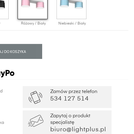
y
Różowy / Biały
Niebieski / Biały
J DO KOSZYKA
od
Zamów przez telefon
534 127 514
Zapytaj o produkt
specjalistę
ka
biuro@lightplus.pl