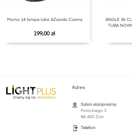
Momo 14 lampa tuba AZzardo Czarny
ANGLE 36 CL I
TUBA NOWO
Cena
199,00 zł
Adres
Salon stacjonarny:
Potockiego 3
88-400 Żnin
Telefon: