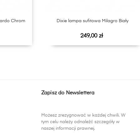
zardo Chrom
Dixie lampa sufitowa Milagro Biały
Cena
249,00 zł
Zapisz do Newslettera
Możesz zrezygnować w każdej chwili. W
tym celu należy odnaleźć szczegóły w
naszej informacji prawnej.