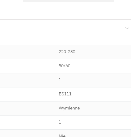
220-230
50/60
1
ES111
Wymienne
1
Nie