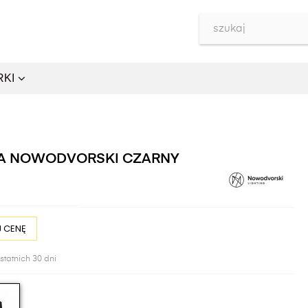
RKI
BA NOWODVORSKI CZARNY
 CENĘ
statnich 30 dni