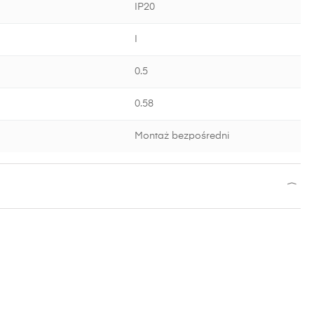
IP20
I
0.5
0.58
Montaż bezpośredni