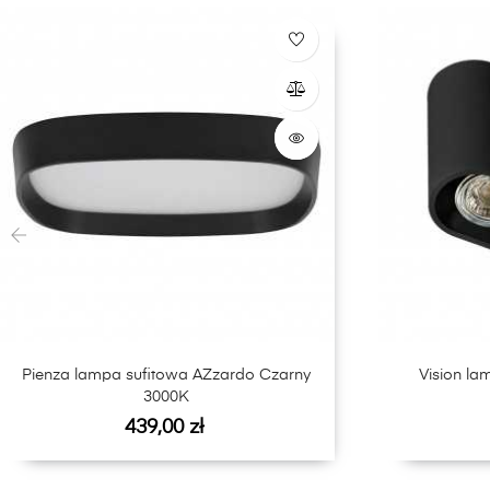
‹
Pienza lampa sufitowa AZzardo Czarny
Vision la
3000K
Cena
439,00 zł