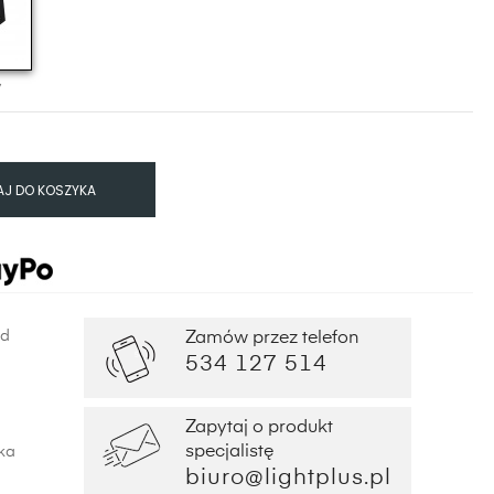
y
J DO KOSZYKA
od
Zamów przez telefon
534 127 514
Zapytaj o produkt
specjalistę
ka
biuro@lightplus.pl