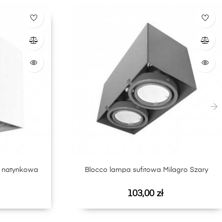
›
 natynkowa
Blocco lampa sufitowa Milagro Szary
Cena
103,00 zł