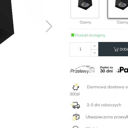
Czarny
Czarn
Produkt dostępny
DODA
Darmowa dostawa 
300zł
2-5 dni roboczych
Ubezpieczona przesył