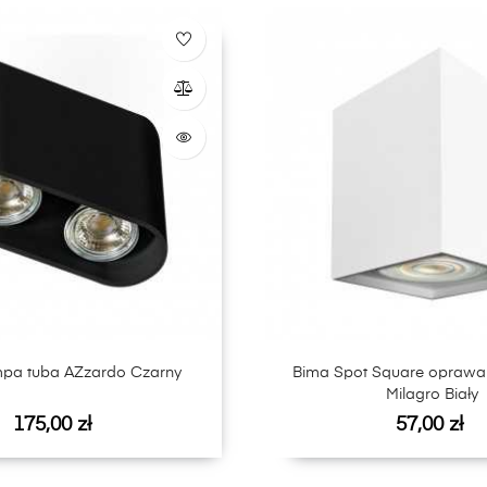
mpa tuba AZzardo Czarny
Bima Spot Square oprawa
Milagro Biały
Cena
Cena
175,00 zł
57,00 zł