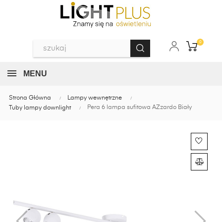
0
MENU
Strona Główna
Lampy wewnętrzne
Pera 6 lampa sufitowa AZzardo Biały
Tuby lampy downlight