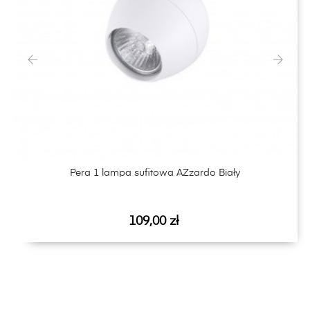
‹
›
Pera 1 lampa sufitowa AZzardo Biały
Cena
109,00 zł