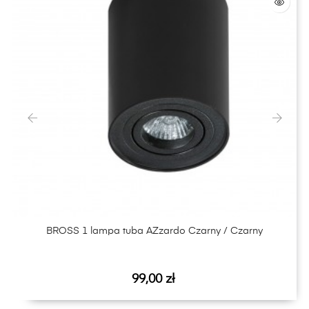
‹
›
BROSS 1 lampa tuba AZzardo Czarny / Czarny
Cena
99,00 zł