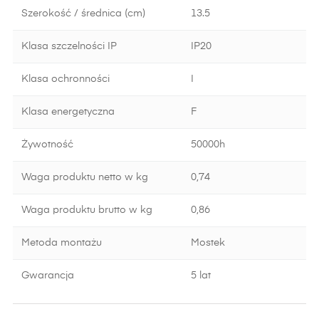
Szerokość / średnica (cm)
13.5
Klasa szczelności IP
IP20
Klasa ochronności
I
Klasa energetyczna
F
Żywotność
50000h
Waga produktu netto w kg
0,74
Waga produktu brutto w kg
0,86
Metoda montażu
Mostek
Gwarancja
5 lat