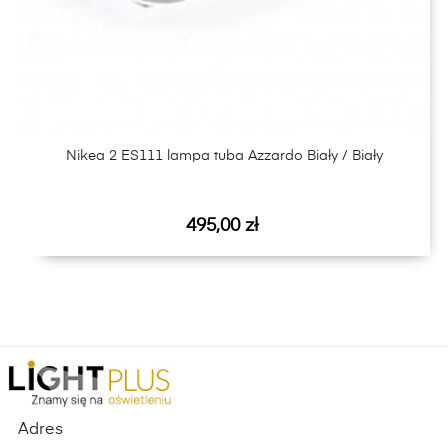
‹
›
Nikea 2 ES111 lampa tuba Azzardo Biały / Biały
Cena
495,00 zł
Adres