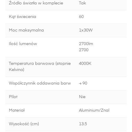
Źródło światła w komplecie
Tak
Kąt świecenia
60
Moc maksymalna
1x30W
Ilość lumenów
2700lm
2700
Temperatura barwowa (stopnie
4000K
Kelvina)
Współczynnik oddawania barw
≥ 90
PIlot
Nie
Materiał
Aluminium/Znal
Wysokość (cm)
13.5