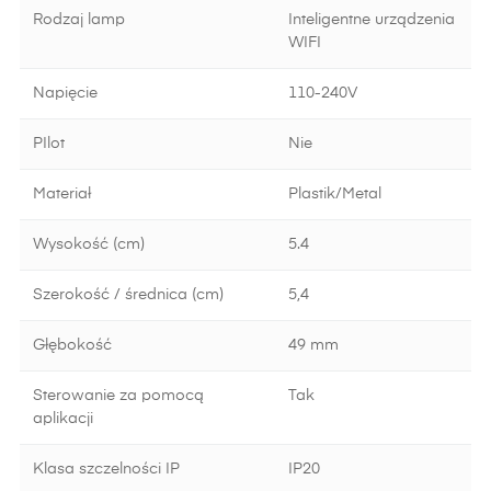
Rodzaj lamp
Inteligentne urządzenia
WIFI
Napięcie
110-240V
PIlot
Nie
Materiał
Plastik/Metal
Wysokość (cm)
5.4
Szerokość / średnica (cm)
5,4
Głębokość
49 mm
Sterowanie za pomocą
Tak
aplikacji
Klasa szczelności IP
IP20