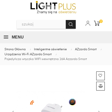
0
MENU
Strona Główna
Inteligentne oświetlenie
AZzardo Smart
Urządzenia Wi-Fi AZzardo Smart
Pojedyńcza wtyczka WIFI wewnętrzna 16A Azzardo Smart