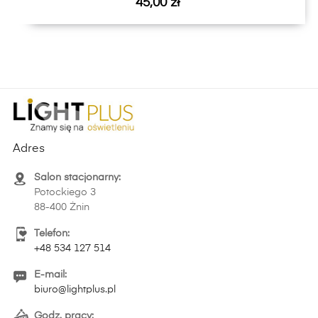
Cena
45,00 zł
Adres
Salon stacjonarny:
Potockiego 3
88-400 Żnin
Telefon:
+48 534 127 514
E-mail:
biuro@lightplus.pl
Godz. pracy: