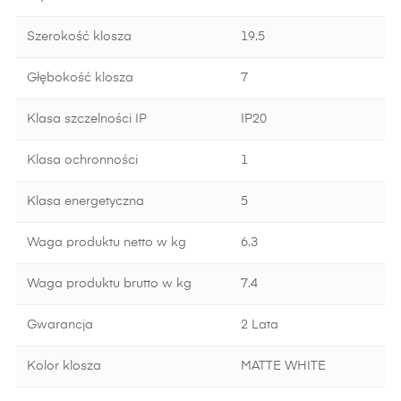
Szerokość klosza
19.5
Głębokość klosza
7
Klasa szczelności IP
IP20
Klasa ochronności
1
Klasa energetyczna
5
Waga produktu netto w kg
6.3
Waga produktu brutto w kg
7.4
Gwarancja
2 Lata
Kolor klosza
MATTE WHITE