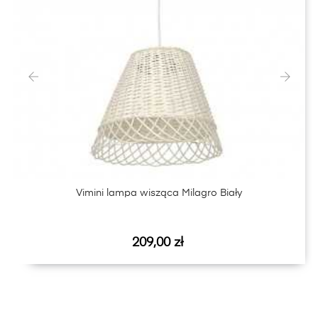
‹
›
Vimini lampa wisząca Milagro Biały
Cena
209,00 zł