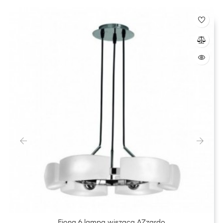
‹
›
Fiona 6 lampa wisząca AZzardo